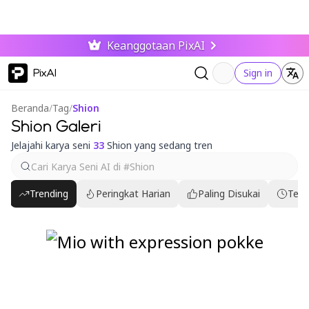
Keanggotaan PixAI
PixAI
Sign in
Beranda
/
Tag
/
Shion
Shion Galeri
Jelajahi karya seni
33
Shion yang sedang tren
Trending
Peringkat Harian
Paling Disukai
Terb