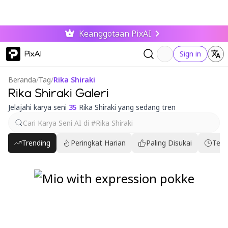
Keanggotaan PixAI
PixAI
Sign in
Beranda
/
Tag
/
Rika Shiraki
Rika Shiraki Galeri
Jelajahi karya seni
35
Rika Shiraki yang sedang tren
Trending
Peringkat Harian
Paling Disukai
Terb