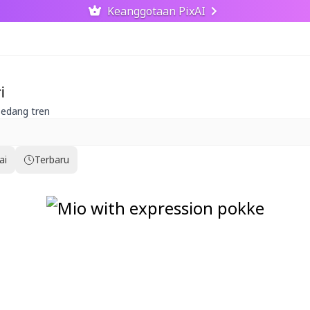
Keanggotaan PixAI
i
sedang tren
ai
Terbaru