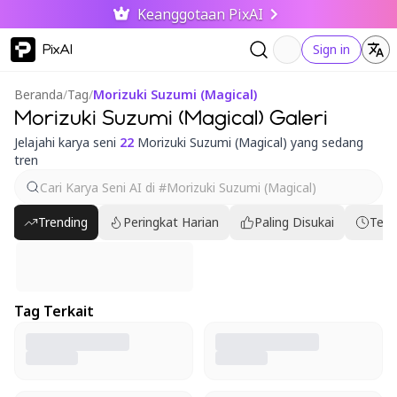
Keanggotaan PixAI
PixAI
Sign in
Beranda
/
Tag
/
Morizuki Suzumi (Magical)
Morizuki Suzumi (Magical) Galeri
Jelajahi karya seni
22
Morizuki Suzumi (Magical) yang sedang
tren
Trending
Peringkat Harian
Paling Disukai
Terb
Tag Terkait