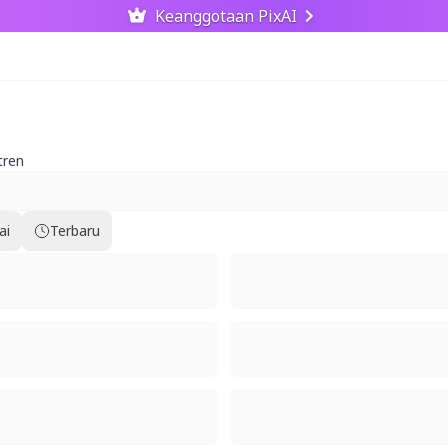
Keanggotaan PixAI
tren
ai
Terbaru