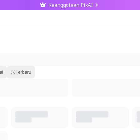
Keanggotaan PixAI
ai
Terbaru