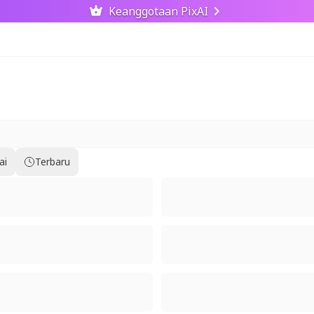
Keanggotaan PixAI
ai
Terbaru