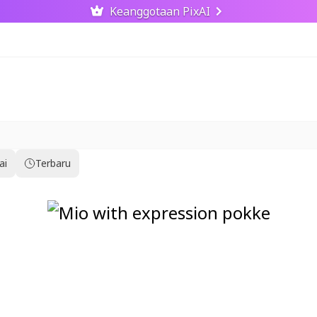
Keanggotaan PixAI
ai
Terbaru