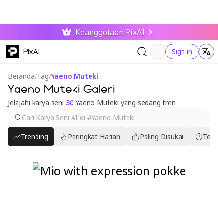
Keanggotaan PixAI
PixAI
Sign in
Beranda
/
Tag
/
Yaeno Muteki
Yaeno Muteki Galeri
Jelajahi karya seni
30
Yaeno Muteki yang sedang tren
Trending
Peringkat Harian
Paling Disukai
Terb