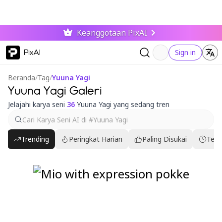
Keanggotaan PixAI
PixAI
Sign in
Beranda
/
Tag
/
Yuuna Yagi
Yuuna Yagi Galeri
Jelajahi karya seni
36
Yuuna Yagi yang sedang tren
Trending
Peringkat Harian
Paling Disukai
Terb