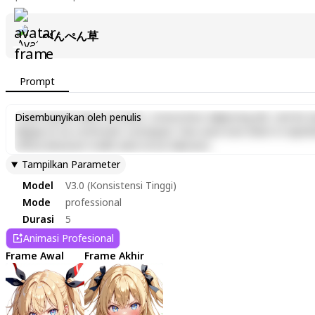
ぺんぺん草
Prompt
Lorem ipsum dolor sit amet, consectetur adipiscing elit, sed do e
Disembunyikan oleh penulis
aliquip ex ea commodo consequat. Duis aute irure dolor in reprehen
officia deserunt mollit anim id est laborum.
Tampilkan Parameter
Model
V3.0 (Konsistensi Tinggi)
Mode
professional
Durasi
5
Animasi Profesional
Frame Awal
Frame Akhir