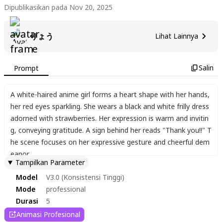
Dipublikasikan pada Nov 20, 2025
りょう
Lihat Lainnya
Salin
Prompt
A white-haired anime girl forms a heart shape with her hands
,
her red eyes sparkling. She wears a black and white frilly dress
adorned with strawberries. Her expression is warm and invitin
g
,
conveying gratitude. A sign behind her reads "Thank you!!" T
he scene focuses on her expressive gesture and cheerful dem
eanor.
Tampilkan Parameter
Model
V3.0 (Konsistensi Tinggi)
Mode
professional
Durasi
5
Animasi Profesional