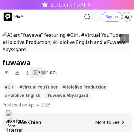
Iscrizione PixAI
PixAI
Sign in
fuwawa
3
1.07k
#
Girl
#
Virtual YouTuber
#
Hololive Production
#
Hololive English
#
Fuwawa Abyssgard
Published on Apr 4, 2025
Zoe Chien
More to See