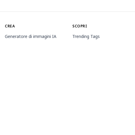
CREA
SCOPRI
Generatore di immagini IA
Trending Tags
Generatore di animazioni IA
Classifica
Toolbox
Market dei modelli
Generatori tematici
Contest
Allena LoRA
Notizia
Agente Mio.2
INFORMAZIONI
PREZZI E ASSISTENZA
Guide
Appartenenza
Come utilizzare PixAI
Pacchetti di crediti
Tsubaki.2
Contatto
APP MOBILE
Scopri Mio
Regole sui contenuti
App Store
Google Play