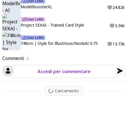
User LoRA
ModelBoosterXL
24.82k
User LoRA
Project SEKAI - Trained Card Style
3.36k
User LoRA
748cm | Style for Illustrious/NoobAI 0.75
13.73k
Commenti
3
Accedi per commentare
Caricamento