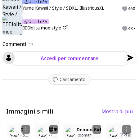
User LoRA
Yume Kawaii / Style / SDXL, IllustriousXL
460
User LoRA
♡ིྀlolita moe style ♡ིྀ
437
Commenti
17
Accedi per commentare
Caricamento
Immagini simili
Mostra di più
2
4
15
4
15
5
Demon Girl
😈💗
Demon Girl
꾸이융
Roomani
ハゲ時々剃る毛
Roomani