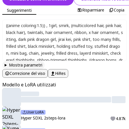
Risparmiare
Copia
Suggerimenti
((anime coloring:1.5))
,
1girl
,
smirk
,
(multicolored hair, pink hair,
black hair)
,
twintails
,
hair ornament
,
ribbon
,
x hair ornament
,
s
itting
,
dark pink dragon girl
,
jirai kei
,
pink shirt
,
too many frills
,
frilled shirt
,
black miniskirt
,
holding stuffed toy
,
stuffed drago
n
,
mini bag
,
chain
,
jewelry
,
frilled dress
,
layerd miniskirt
,
check
ered thighhighs
,
ribbon-trimmed thighhighs
,
((dragon horns, dr
Mostra parametri
agon wings, dragon tail))
,
cute background
,
,
(((dynamic pose,
Correzione del viso
HiRes
dynamic angle)))
,
dutch angle
,
,
(lolita_fashion,lolita,frill_dress,h
ead_dress,kawaii,anime_style,moe_ illustration, (intricate:1.2),l
Modello e LoRA utilizzati
olita_moe_
User LoRA
Hyper SDXL 2steps-lora
4.87k