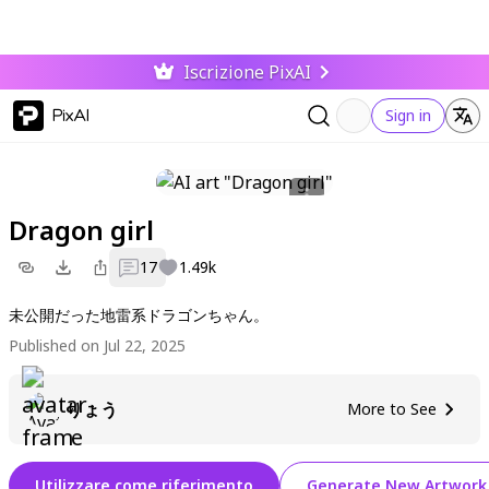
Iscrizione PixAI
PixAI
Sign in
Dragon girl
17
1.49k
未公開だった地雷系ドラゴンちゃん。
Published on Jul 22, 2025
りょう
More to See
Utilizzare come riferimento
Generate New Artwork