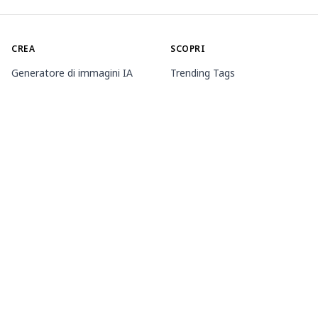
CREA
SCOPRI
Generatore di immagini IA
Trending Tags
Generatore di animazioni IA
Classifica
Toolbox
Market dei modelli
Generatori tematici
Contest
Allena LoRA
Notizia
Agente Mio.2
INFORMAZIONI
PREZZI E ASSISTENZA
Guide
Appartenenza
Come utilizzare PixAI
Pacchetti di crediti
Tsubaki.2
Contatto
APP MOBILE
Scopri Mio
Regole sui contenuti
App Store
Google Play