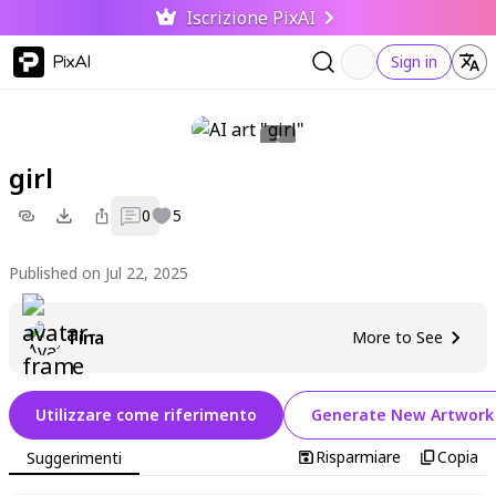
Iscrizione PixAI
PixAI
Sign in
girl
0
5
Published on Jul 22, 2025
Tina
More to See
Utilizzare come riferimento
Generate New Artwork
Risparmiare
Copia
Suggerimenti