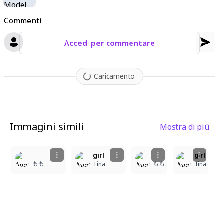
Commenti
Accedi per commentare
Caricamento
Immagini simili
Mostra di più
3
2
girl
girl
もも
もも
Tina
Tina