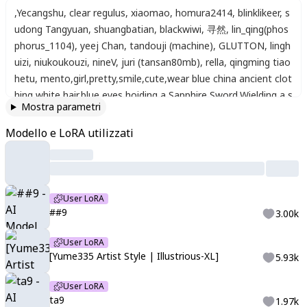
,
Yecangshu
,
clear regulus
,
xiaomao
,
homura2414
,
blinklikeer
,
s
udong Tangyuan
,
shuangbatian
,
blackwiwi
,
寻然
,
lin_qing(phos
phorus_1104)
,
yeej Chan
,
tandouji (machine)
,
GLUTTON
,
lingh
uizi
,
niukoukouzi
,
nineV
,
juri (tansan80mb)
,
rella
,
qingming tiao
hetu
,
mento
,
girl
,
pretty
,
smile
,
cute
,
wear blue china ancient clot
hing
,
white hair
,
blue eyes
,
hoiding a Sapphire Sword
,
Wielding a s
Mostra parametri
word
,
Magic
,
Attack
,
Action
,
yume335 style
,
(masterpiece)
,
Nin
eV
,
Yecangshu
,
clear regulus
,
xiaomao
,
homura2414
,
blinklikeer
,
Modello e LoRA utilizzati
sudong Tangyuan
,
shuangbatian
,
blackwiwi
,
寻然
,
lin_qing(pho
sphorus_1104)
,
yeej Chan
,
tandouji (machine)
,
GLUTTON
,
ling
huizi
,
niukoukouzi
,
nineV
,
juri (tansan80mb)
,
rella
,
qingming tia
ohetu
,
mento
User LoRA
##9
3.00k
User LoRA
[Yume335 Artist Style | Illustrious-XL]
5.93k
User LoRA
ta9
1.97k