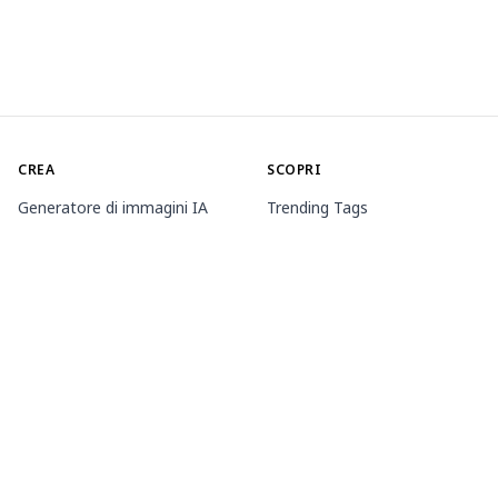
CREA
SCOPRI
Generatore di immagini IA
Trending Tags
Generatore di animazioni IA
Classifica
Toolbox
Market dei modelli
Generatori tematici
Contest
Allena LoRA
Notizia
Agente Mio.2
INFORMAZIONI
PREZZI E ASSISTENZA
Guide
Appartenenza
Come utilizzare PixAI
Pacchetti di crediti
Tsubaki.2
Contatto
APP MOBILE
Scopri Mio