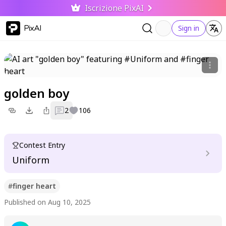
Iscrizione PixAI
PixAI
Sign in
golden boy
2
106
Contest Entry
Uniform
#
finger heart
Published on Aug 10, 2025