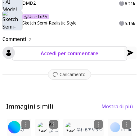
DMD2
6.21k
User LoRA
Sketch Semi-Realistic Style
5.15k
Commenti
2
Accedi per commentare
Caricamento
Immagini simili
Mostra di più
6
2
1
Artist: @OrzMizu, masterpiece, best quality, ultra detailed, soft eyes, gentle expression, smooth shading, soft lighting,masterpiece, best quality, ultra detailed, soft eyes, smooth shading, soft lighting, beautiful light, best shadow, color blink, pastel colors, soft shading, glowing highlights, colorful, soft lighting, detailed eyes,beautiful light, best shadow, color blink, 1boy, side eye, side angle, dark background, warm light, medium hair, flicked ends, closed mouth, smirk, hollow eyes, military captain hat, black hat, black and red suit, black hair, light indigo eyes
み
暴れるアザラシ
mi mi
¸¸♬·¯·♪·¯·♫¸¸ 𝓛 𝓞 𝓣 𝓤 𝓢¸¸♫·¯·♪¸♩·¯·♬¸¸