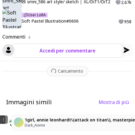
🧸 smni_586 art style/ sketch │ XL/DiT1/DiT2
2.67k
User LoRA
Soft Pastel Illustration#0606
958
Commenti
4
Accedi per commentare
Caricamento
Immagini simili
Mostra di più
7
1
Blurry Armin
1girl, ymir \(shingeki no kyojin\), shingeki no kyojin
1girl, annie leonhardt\(attack on titan\), masterpie
MrCat67
Dark_Anime
Dark_Anime