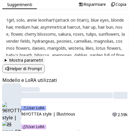
Risparmiare
Copia
Suggerimenti
1girl
,
solo
,
annie leonhart\(attack on titan\)
,
blue eyes
,
blonde
hair
,
medium hair
,
asymmetrical haircut
,
hair up
,
hair bun
,
nos
e
,
flower
,
cherry blossoms
,
sakura
,
roses
,
tulips
,
sunflowers
,
la
vender fields
,
hydrangeas
,
peonies
,
camellias
,
magnolias
,
cos
mos flowers
,
daisies
,
marigolds
,
wisteria
,
lilies
,
lotus flowers
,
baby's breath
,
hibiscus
,
anemones
,
dahlias
,
garden full of flow
Mostra parametri
ers
,
blooming meadow
,
flower petals falling
,
floral backgroun
Helper di Prompt
d
,
flower field
,
bouquet of flowers
,
close-up of flower
,
single fl
ower
,
flower garden
,
watercolor effect
,
soft shading
,
light pas
Modello e LoRA utilizzati
tel colors
,
minimal outlines
,
illustration style
,
anime-style back
ground
,
ethereal lighting
,
glow effect
,
soft color
,
pale colors
,
li
ght colors
,
soft focus
,
shiny skin
,
glossy lips
,
aegyo sal
,
water
color
,
white background
,
long eyelashes
,
sketch lines
,
soft line
User LoRA
s
,
aesthetic style#0606
,
sparkle
,
accessories
,
soft coloring
96YOTTEA style | Illustrious
2.59k
User LoRA