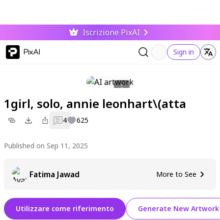
Iscrizione PixAI
PixAI
Sign in
1girl, solo, annie leonhart\(atta
4
625
Published on Sep 11, 2025
Fatima Jawad
More to See
Utilizzare come riferimento
Generate New Artwork