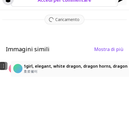
Accedi per commentare
Caricamento
Immagini simili
Mostra di più
2
4
용2
Riding on the back of a super giant dragon, long whi
1girl, elegant, white dragon, dragon horns, dragon t
김현거
HaRu
호로쉨이