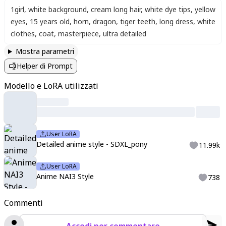
1girl
,
white background
,
cream long hair
,
white dye tips
,
yellow
eyes
,
15 years old
,
horn
,
dragon
,
tiger teeth
,
long dress
,
white
clothes
,
coat
,
masterpiece
,
ultra detailed
Mostra parametri
Helper di Prompt
Modello e LoRA utilizzati
User LoRA
Detailed anime style - SDXL_pony
11.99k
User LoRA
Anime NAI3 Style
738
Commenti