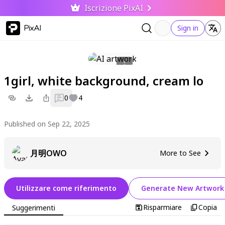
Iscrizione PixAI
PixAI
Sign in
1girl, white background, cream lo
0
4
Published on Sep 22, 2025
月明OWO
More to See
Utilizzare come riferimento
Generate New Artwork
Risparmiare
Copia
Suggerimenti