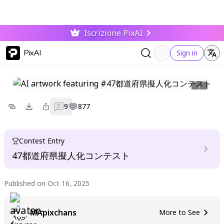
Iscrizione PixAI
PixAI
Sign in
9
877
Contest Entry
47都道府県擬人化コンテスト
Published on Oct 16, 2025
MApixchans
More to See