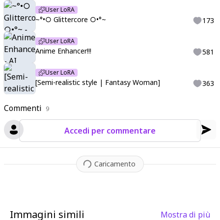
User LoRA
~°•○ Glittercore ○•°~
173
User LoRA
Anime Enhancer!!!
581
User LoRA
[Semi-realistic style | Fantasy Woman]
363
Commenti
9
Accedi per commentare
Caricamento
Immagini simili
Mostra di più