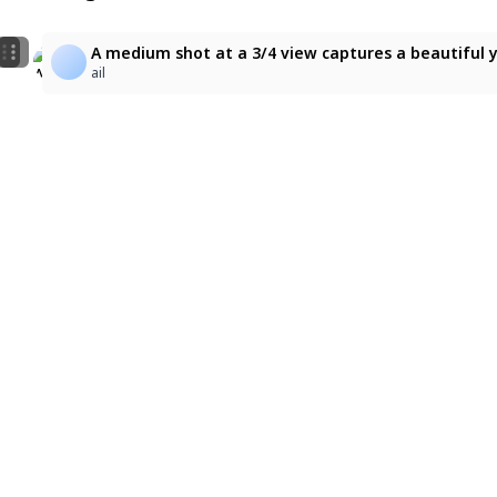
1
3
A medium shot at a 3/4 view captures a beautiful yo
blazhertz
ステラ
ail