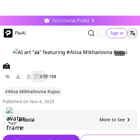
Iscrizione PixAI
PixAI
Sign in
🍰
0
198
#
Alisa Mikhailovna Kujou
Published on Nov 6, 2025
k-lucia
More to See