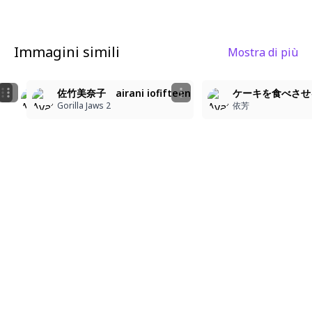
Immagini simili
Mostra di più
4
6
4
佐竹美奈子 姫森ルーナ
佐竹美奈子 airani iofifteen
ケーキを食べさせ
みあ/mia
Gorilla Jaws 2
Gorilla Jaws 2
依芳