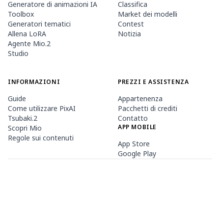
Generatore di animazioni IA
Classifica
Toolbox
Market dei modelli
Generatori tematici
Contest
Allena LoRA
Notizia
Agente Mio.2
Studio
INFORMAZIONI
PREZZI E ASSISTENZA
Guide
Appartenenza
Come utilizzare PixAI
Pacchetti di crediti
Tsubaki.2
Contatto
APP MOBILE
Scopri Mio
Regole sui contenuti
App Store
Google Play
©
2026
PixAI
Termini di servizio
Informativa sulla privacy
Politica sul copyright
Legge sulle transazioni commerciali specificate