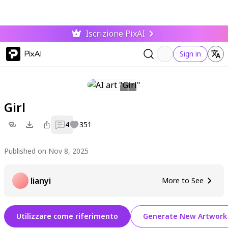
Iscrizione PixAI
PixAI
Sign in
Girl
4
351
Published on Nov 8, 2025
lianyi
More to See
Utilizzare come riferimento
Generate New Artwork