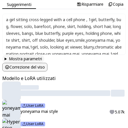
Risparmiare
Copia
Suggerimenti
a girl sitting cross-legged with a cell phone
,
1girl
,
butterfly
,
bu
g
,
flower
,
solo
,
barefoot
,
phone
,
skirt
,
holding
,
short hair
,
long
sleeves
,
bangs
,
blue butterfly
,
purple eyes
,
holding phone
,
whi
te shirt
,
shirt
,
off shoulder
,
blue eyes
,
smile
,
yoneyama mai
,
yo
neyama mai
,
1girl
,
solo
,
looking at viewer
,
blurry
,
chromatic abe
rration
,
portrait
,
close-up
,
yoneyama mai
,
yoneyama mai
,
1girl
,
Mostra parametri
solo
,
looking at viewer
,
blurry
,
chromatic aberration
,
portrait
,
cl
Correzione del viso
ose-up
,
xxx667_illu
Modello e LoRA utilizzati
User LoRA
yoneyama mai style
5.07k
User LoRA