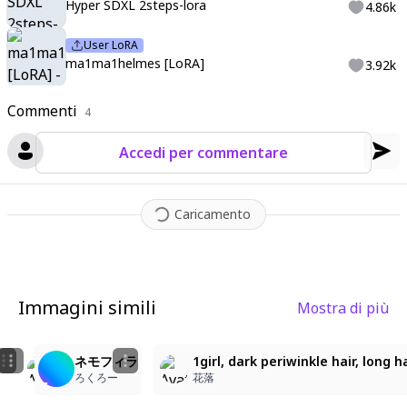
Hyper SDXL 2steps-lora
4.86k
User LoRA
ma1ma1helmes [LoRA]
3.92k
Commenti
4
Accedi per commentare
Caricamento
Immagini simili
Mostra di più
2
2
3
Catgirl with Butterfly Accessories
🦋
ネモフィラ
1girl, dark periwinkle hair, long 
គឺមហាក់ ឌី
りんご
ろくろー
花落