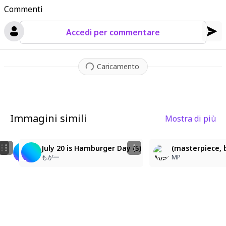
Commenti
Accedi per commentare
Caricamento
Immagini simili
Mostra di più
6
9
佐々木千穂
Fast Food Enthusiast in McDonald's!
July 20 is Hamburger Day (5)
(masterpiece, b
たつまさ
MIGUEL RIOS
もがー
МP