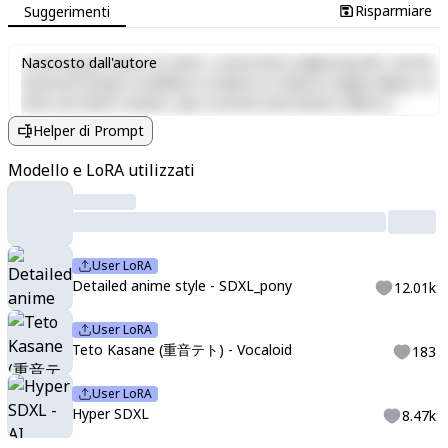
Risparmiare
Suggerimenti
Lorem ipsum dolor sit amet, consectetur adipiscing elit, sed do
Nascosto dall'autore
eiusmod tempor incididunt ut labore et dolore magna aliqua. Ut
enim ad minim veniam, quis nostrud exercitation ullamco
laboris nisi ut aliquip ex ea commodo consequat. Duis aute irure
Helper di Prompt
dolor in reprehenderit in voluptate velit esse cillum dolore eu
fugiat nulla pariatur. Excepteur sint occaecat cupidatat non
Modello e LoRA utilizzati
proident, sunt in culpa qui officia deserunt mollit anim id est
laborum.
User LoRA
Detailed anime style - SDXL_pony
12.01k
User LoRA
Teto Kasane (重音テト) - Vocaloid
183
User LoRA
Hyper SDXL
8.47k