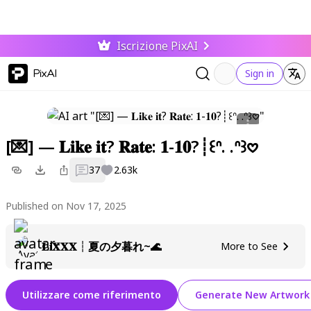
Iscrizione PixAI
PixAI
Sign in
[💌] — 𝐋𝐢𝐤𝐞 𝐢𝐭? 𝐑𝐚𝐭𝐞: 𝟏-𝟏𝟎?┊꒰ᐢ. .ᐢ꒱𖹭
37
2.63k
Published on Nov 17, 2025
𝐋𝐢𝐗𝐗𝐗┆夏の夕暮れ~🌊
More to See
Utilizzare come riferimento
Generate New Artwork