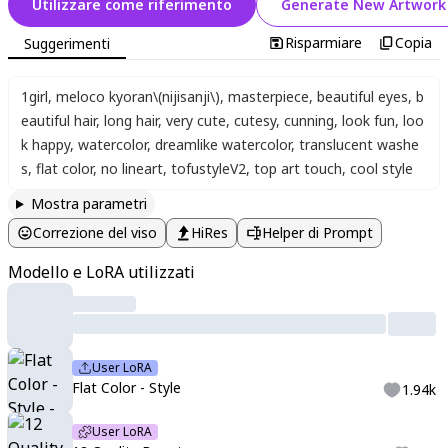
Utilizzare come riferimento
Generate New Artwork
Risparmiare
Copia
Suggerimenti
1girl
,
meloco kyoran\(nijisanji\)
,
masterpiece
,
beautiful eyes
,
b
eautiful hair
,
long hair
,
very cute
,
cutesy
,
cunning
,
look fun
,
loo
k happy
,
watercolor
,
dreamlike watercolor
,
translucent washe
s
,
flat color
,
no lineart
,
tofustyleV2
,
top art touch
,
cool style
Mostra parametri
Correzione del viso
HiRes
Helper di Prompt
Modello e LoRA utilizzati
User LoRA
Flat Color - Style
1.94k
User LoRA