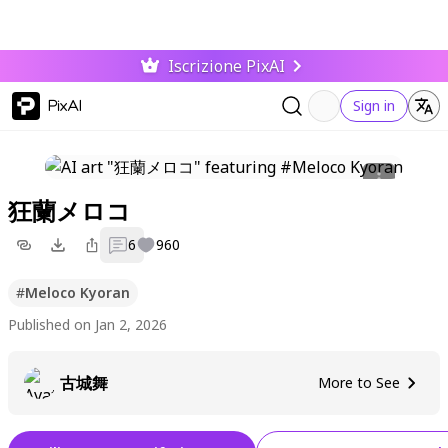
Iscrizione PixAI
PixAI
Sign in
狂蘭メロコ
6
960
#
Meloco Kyoran
Published on Jan 2, 2026
古城舞
More to See