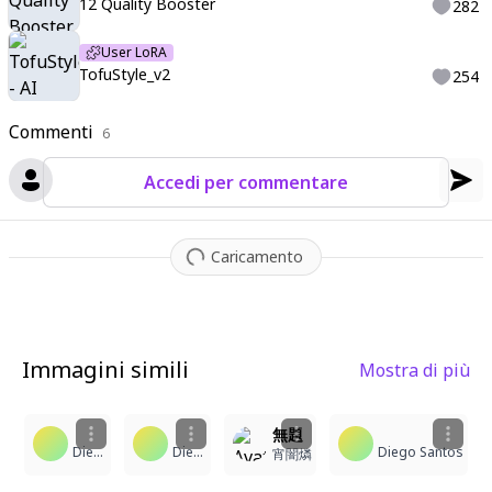
12 Quality Booster
282
User LoRA
TofuStyle_v2
254
Commenti
6
Accedi per commentare
Caricamento
Immagini simili
Mostra di più
3
5
2
4
無題
Diego Santos
Diego Santos
Diego Santos
宵闇燐