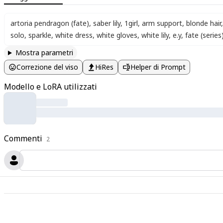
artoria pendragon (fate)
,
saber lily
,
1girl
,
arm support
,
blonde hair
,
solo
,
sparkle
,
white dress
,
white gloves
,
white lily
,
e.y
,
fate (series
Mostra parametri
Correzione del viso
HiRes
Helper di Prompt
Modello e LoRA utilizzati
Commenti
2