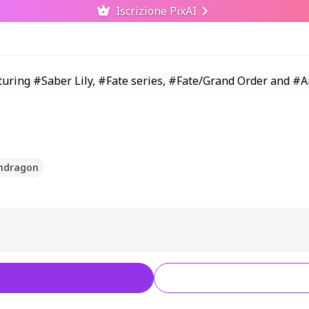
Iscrizione PixAI
endragon