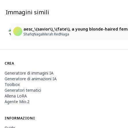
Immagini simili
5
7
Arcueid Brunestudの華麗な舞踏会衣装
ツンツン、アルクェイド
aesc_\(savior\)_\(fate\), a young blonde-haired fem
miki-1238
miki-1238
ShafiqNagaMerah RedNaga
CREA
Generatore di immagini IA
Generatore di animazioni IA
Toolbox
Generatori tematici
Allena LoRA
Agente Mio.2
INFORMAZIONI
Guide