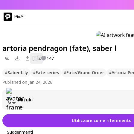
PixAI
artoria pendragon (fate), saber l
2
147
#
Saber Lily
#
Fate series
#
Fate/Grand Order
#
Artoria P
Published on Jan 24, 2026
Mizuki
Utilizzare come riferimento
Suggerimenti