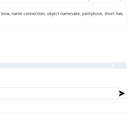
r bow
,
name connection
,
object namesake
,
pantyhose
,
short hair
,