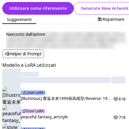
Utilizzare come riferimento
Generate New Artwork
Risparmiare
Suggerimenti
Lorem ipsum dolor sit amet, consectetur adipiscing elit, sed do
Nascosto dall'autore
eiusmod tempor incididunt ut labore et dolore magna aliqua. Ut
enim ad minim veniam, quis nostrud exercitation ullamco
laboris nisi ut aliquip ex ea commodo consequat. Duis aute irure
Helper di Prompt
dolor in reprehenderit in voluptate velit esse cillum dolore eu
fugiat nulla pariatur. Excepteur sint occaecat cupidatat non
Modello e LoRA utilizzati
proident, sunt in culpa qui officia deserunt mollit anim id est
laborum.
User LoRA
[Illustrious] 重返未来1999画风模型/Reverse: 1999 Style
618
User LoRA
peaceful fantasy_artstyle
718