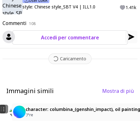
User LoRA
style: Chinese style_SBT V4 | ILL1.0
1.41k
Commenti
108
Accedi per commentare
Caricamento
Immagini simili
Mostra di più
1
1
character: columbina_(genshin_impact), 1girl, solo, col
Columbinaaa ❤️
character: columbina_(genshin_impact), oil painting,
BaiLy - (1)
Lunestica
アre