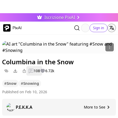
Iscrizione PixAI
PixAI
Sign in
Columbina in the Snow
108
6.72k
#
Snow
#
Snowing
Published on Feb 10, 2026
P.E.K.K.A
More to See