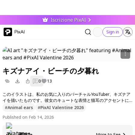
Iscrizione PixAI
PixAI
Sign in
キズナアイ・ビーチの夕暮れ
0
13
このイラストは、私のお気に入りのバーチャルYouTuber、キズナア
イを描いたものです。彼女のキュートな表情と猫耳のアクセントに
いつも癒されます！もし気に入ったら、いいねやフォローをお願い
#
Animal ears
#
PixAI Valentine 2026
します。これからも素敵な作品をたくさん投稿しますね！コメント
Published on Feb 14, 2026
も大歓迎です！
琥猫🐾
More to See