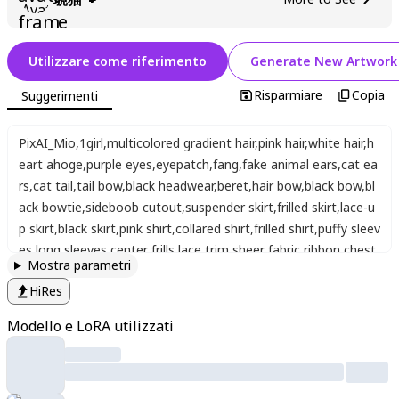
Utilizzare come riferimento
Generate New Artwork
Risparmiare
Copia
Suggerimenti
PixAI_Mio
,
1girl
,
multicolored gradient hair
,
pink hair
,
white hair
,
h
eart ahoge
,
purple eyes
,
eyepatch
,
fang
,
fake animal ears
,
cat ea
rs
,
cat tail
,
tail bow
,
black headwear
,
beret
,
hair bow
,
black bow
,
bl
ack bowtie
,
sideboob cutout
,
suspender skirt
,
frilled skirt
,
lace-u
p skirt
,
black skirt
,
pink shirt
,
collared shirt
,
frilled shirt
,
puffy sleev
es
,
long sleeves
,
center frills
,
lace trim
,
sheer fabric
,
ribbon
,
chest
Mostra parametri
bow
,
bell
,
o-ring choker
,
heart o-ring
,
black choker
,
jirai kei
,
Sunris
HiRes
e
,
Seascape
,
Beach shore
,
Dawn breaking
,
Golden light
,
Silhou
ette
,
her sitting beside viewer
,
Horizon view
,
Tranquil atmosph
Modello e LoRA utilizzati
ere
,
Deep violet sky
,
Glimmering water
,
Side profile
,
Intimate
moment
,
Coastal view
,
Shared gaze
,
open smile