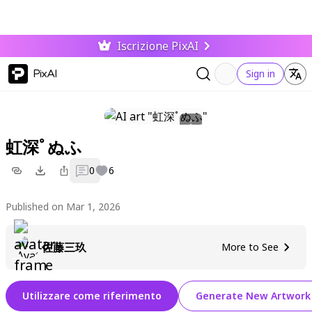
Iscrizione PixAI
PixAI
Sign in
虹深ﾟぬふ
0
6
Published on Mar 1, 2026
佐藤三玖
More to See
Utilizzare come riferimento
Generate New Artwork