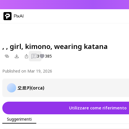
PixAI
, , girl, kimono, wearing katana
3
385
Published on Mar 19, 2026
오르카(orca)
Utilizzare come riferimento
Suggerimenti