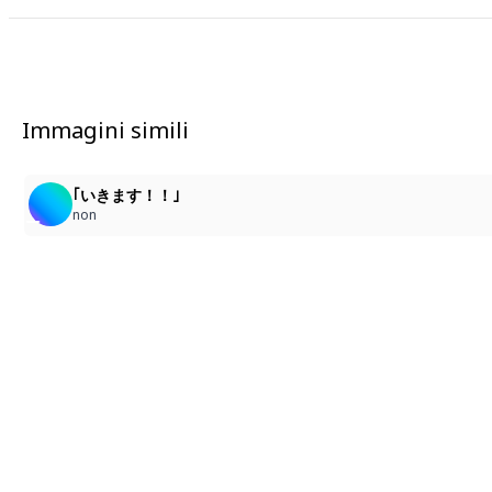
Immagini simili
｢いきます！！｣
non