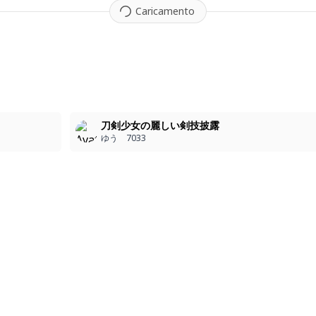
Caricamento
3
刀剣少女の麗しい剣技披露
ゆう 7033