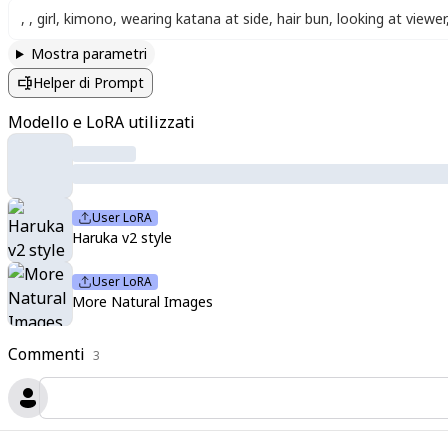
,
,
girl
,
kimono
,
wearing katana at side
,
hair bun
,
looking at viewer
Mostra parametri
Helper di Prompt
Modello e LoRA utilizzati
User LoRA
Haruka v2 style
User LoRA
More Natural Images
Commenti
3