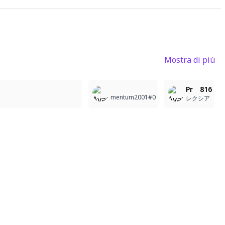
Mostra di più
5
1
2
Pr 816
mentum2001#0
レクシア