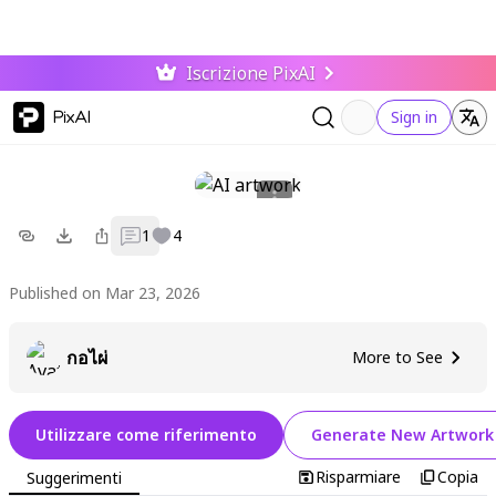
Iscrizione PixAI
PixAI
Sign in
1
4
Published on Mar 23, 2026
กอไผ่
More to See
Utilizzare come riferimento
Generate New Artwork
Risparmiare
Copia
Suggerimenti