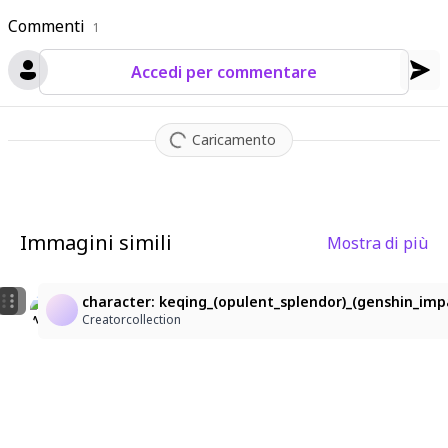
Commenti
1
Accedi per commentare
Caricamento
Immagini simili
Mostra di più
2
16
Rosalia
character: keqing_(opulent_splendor)_(genshin_impa
×
JustВлад
Creatorcollection