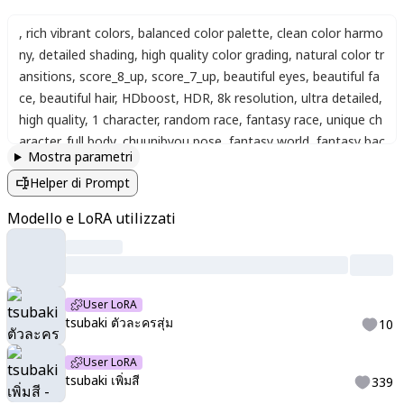
,
rich vibrant colors
,
balanced color palette
,
clean color harmo
ny
,
detailed shading
,
high quality color grading
,
natural color tr
ansitions
,
score_8_up
,
score_7_up
,
beautiful eyes
,
beautiful fa
ce
,
beautiful hair
,
HDboost
,
HDR
,
8k resolution
,
ultra detailed
,
high quality
,
1 character
,
random race
,
fantasy race
,
unique ch
aracter
,
full body
,
chuunibyou pose
,
fantasy world
,
fantasy bac
Mostra parametri
kground anime illustration. great quality
,
best quality
Helper di Prompt
Modello e LoRA utilizzati
User LoRA
tsubaki ตัวละครสุ่ม
10
User LoRA
tsubaki เพิ่มสี
339