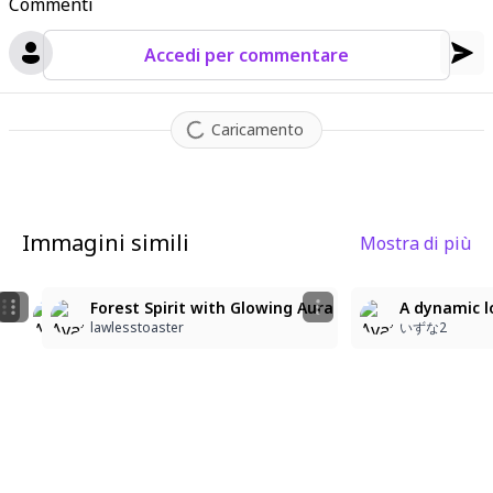
Commenti
Accedi per commentare
Caricamento
Immagini simili
Mostra di più
A full body shot from a low-angle view depicts a maje
A full body shot from a low-angle view depicts a maj
Forest Spirit with Glowing Aura
A dynamic l
いずな2-4
いずな2-4
lawlesstoaster
いずな2