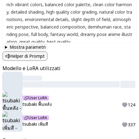
rich vibrant colors
,
balanced color palette
,
clean color harmon
y
,
detailed shading
,
high quality color grading
,
natural color tra
nsitions
,
environmental details
,
slight depth of field
,
atmosph
eric perspective
,
balanced composition
,
demihuman race
,
sta
nding pose
,
full body
,
fantasy world
,
dreamy pose anime illustr
ation. great quality
,
best quality
Mostra parametri
Helper di Prompt
Modello e LoRA utilizzati
User LoRA
tsubaki พื้นหลัง
124
User LoRA
tsubaki เพิ่มสี
337