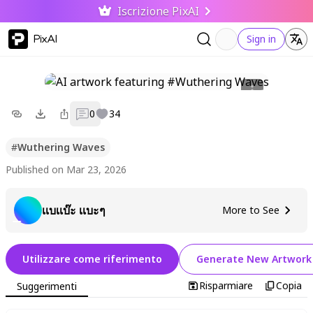
Iscrizione PixAI
PixAI
Sign in
0
34
#
Wuthering Waves
Published on Mar 23, 2026
เเบเเบ๊ะ เเบะๆ
More to See
Utilizzare come riferimento
Generate New Artwork
Risparmiare
Copia
Suggerimenti