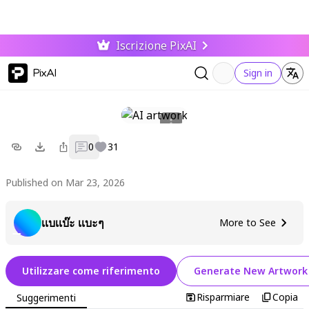
Iscrizione PixAI
PixAI
Sign in
0
31
Published on Mar 23, 2026
เเบเเบ๊ะ เเบะๆ
More to See
Utilizzare come riferimento
Generate New Artwork
Risparmiare
Copia
Suggerimenti