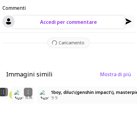
Commenti
Accedi per commentare
Caricamento
Immagini simili
Mostra di più
1
3
1boy, vibrant colors, vibrant lighting, glowing, master
Dreamy, blurry, soft lines, clear details, better qua
1boy, diluc\(genshin impact\), masterpie
生魚
Mãi Là Lục Quang Sao
Харука
ララ