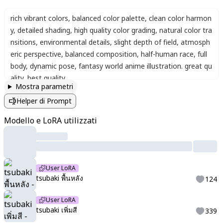
rich vibrant colors
,
balanced color palette
,
clean color harmon
y
,
detailed shading
,
high quality color grading
,
natural color tra
nsitions
,
environmental details
,
slight depth of field
,
atmosph
eric perspective
,
balanced composition
,
half-human race
,
full
body
,
dynamic pose
,
fantasy world anime illustration. great qu
ality
,
best quality
Mostra parametri
Helper di Prompt
Modello e LoRA utilizzati
User LoRA
tsubaki พื้นหลัง
124
User LoRA
tsubaki เพิ่มสี
339