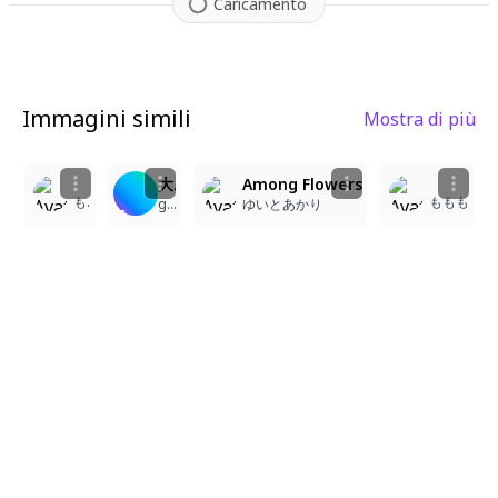
Caricamento
Immagini simili
Mostra di più
1
9
103
5
大切な人への花束
Among Flowers
ももも
ももも
gofai
ゆいとあかり