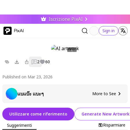
Iscrizione PixAI
PixAI
Sign in
2
60
Published on Mar 23, 2026
เเบเเบ๊ะ เเบะๆ
More to See
Utilizzare come riferimento
Generate New Artwork
Risparmiare
Suggerimenti