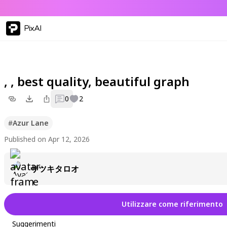
PixAI
, , best quality, beautiful graph
0
2
#
Azur Lane
Published on Apr 12, 2026
サツキタロオ
Utilizzare come riferimento
Suggerimenti