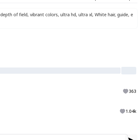
depth of field
,
vibrant colors
,
ultra hd
,
ultra xl
,
White hair
,
guide
,
e
363
1.04k