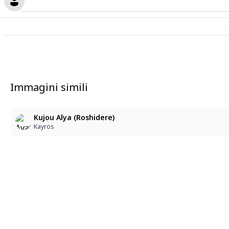
Immagini simili
1
Kujou Alya (Roshidere)
Kayros