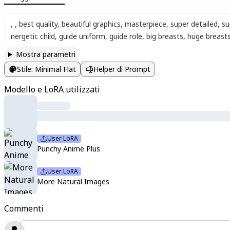
,
,
best quality
,
beautiful graphics
,
masterpiece
,
super detailed
,
su
nergetic child
,
guide uniform
,
guide role
,
big breasts
,
huge breast
Mostra parametri
Stile
:
Minimal Flat
Helper di Prompt
Modello e LoRA utilizzati
User LoRA
Punchy Anime Plus
User LoRA
More Natural Images
Commenti