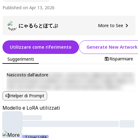
Published on Apr 13, 2026
にゃるらとほてぷ
More to See
Utilizzare come riferimento
Generate New Artwork
Risparmiare
Suggerimenti
Lorem ipsum dolor sit amet, consectetur adipiscing elit, sed do
Nascosto dall'autore
eiusmod tempor incididunt ut labore et dolore magna aliqua. Ut
enim ad minim veniam, quis nostrud exercitation ullamco
laboris nisi ut aliquip ex ea commodo consequat. Duis aute irure
Helper di Prompt
dolor in reprehenderit in voluptate velit esse cillum dolore eu
fugiat nulla pariatur. Excepteur sint occaecat cupidatat non
Modello e LoRA utilizzati
proident, sunt in culpa qui officia deserunt mollit anim id est
laborum.
User LoRA