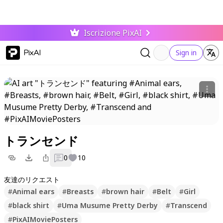
Iscrizione PixAI
PixAI
Sign in
トランセンド
0
10
友達のリクエスト
#
Animal ears
#
Breasts
#
brown hair
#
Belt
#
Girl
#
black shirt
#
Uma Musume Pretty Derby
#
Transcend
#
PixAIMoviePosters