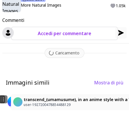
More Natural Images
1.05k
Commenti
Accedi per commentare
Caricamento
Immagini simili
Mostra di più
4
6
Transcend
トランセンド(ウマ娘)
transcend_(umamusume), in an anime style with a Vep
Kinoji
Mr.zero
user-1927200478854488129