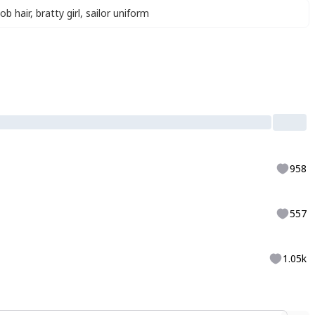
ob hair
,
bratty girl
,
sailor uniform
958
557
1.05k