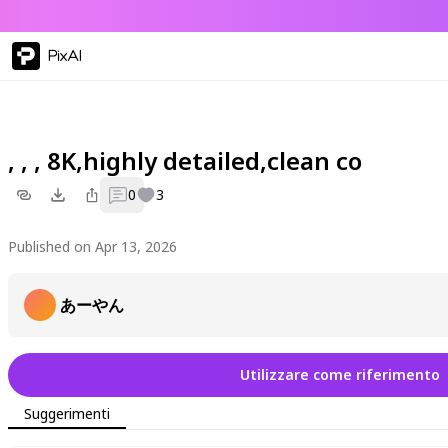
PixAI
, , , 8K,highly detailed,clean co
0
3
Published on Apr 13, 2026
あーやん
Utilizzare come riferimento
Suggerimenti