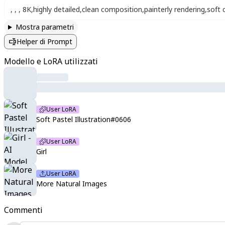
,
,
,
8K
,
highly detailed
,
clean composition
,
painterly rendering
,
soft 
Mostra parametri
Helper di Prompt
Modello e LoRA utilizzati
User LoRA
Soft Pastel Illustration#0606
User LoRA
Girl
User LoRA
More Natural Images
Commenti