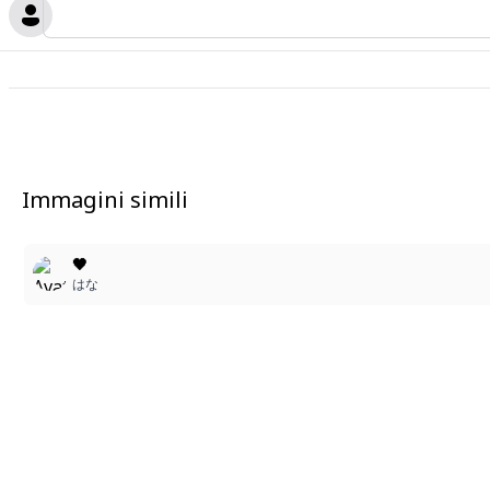
Immagini simili
🖤
はな