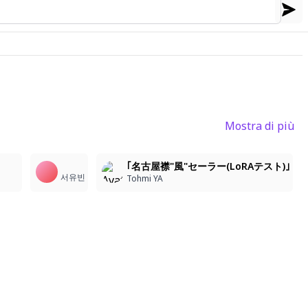
Mostra di più
8
7
｢名古屋襟"風"セーラー(LoRAテスト)｣
서유빈
Tohmi YA