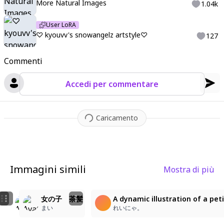
More Natural Images
1.04k
User LoRA
♡ kyouvv's snowangelz artstyle♡
127
Commenti
Accedi per commentare
Caricamento
Immagini simili
Mostra di più
1
9
1
ꜝ❤︎
幼なじみの笑顔とピースサイン！
女の子 茶髪
A dynamic illustration of a pet
230
packruman
まい
れいにゃ。