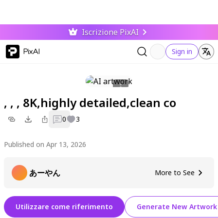
Iscrizione PixAI
PixAI
Sign in
, , , 8K,highly detailed,clean co
0
3
Published on Apr 13, 2026
あーやん
More to See
Utilizzare come riferimento
Generate New Artwork