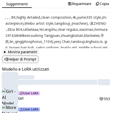
Risparmiare
Copia
Suggerimenti
,
,
,
8K
,
highly detailed
,
clean composition
,
4k
,
yume335 style
,
(m
asterpiece)
,
Weibo artist style
,
tangdouji_(machine)
,
-蒸ZHENG-
-
,
Eliza 804
,
rafaelaaa
,
Yecangshu
,
clear regulus
,
xiaomao
,
homura
2414
,
blinklikeer
,
sudong Tangyuan
,
shuangbatian
,
blackwiwi
,
寻
然
,
lin_qing(phosphorus_1104)
,
yeej Chan
,
tandouji
,
linghuizi
,
ni
,
gi
rl
,
brown hair bob
,
sailor uniform
,
bratty girl
,
middle school girl
Mostra parametri
Helper di Prompt
Modello e LoRA utilizzati
User LoRA
Girl
553
User LoRA