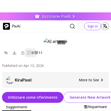
Iscrizione PixAI
PixAI
Sign in
0
11
Published on Apr 13, 2026
KiraPixel
More to See
Utilizzare come riferimento
Generate New Artwork
Risparmiare
Suggerimenti