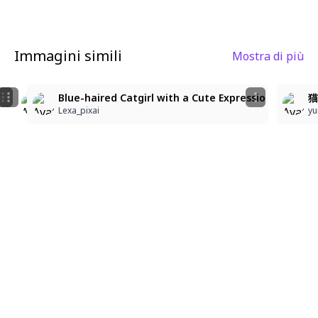
Immagini simili
Mostra di più
6
6
5
Blue-Haired Catgirl Dreaming
Highest quality, wonderful picture, delicate depiction
Blue-haired Catgirl with a Cute Expressio
猫
Lexa_pixai
ましゅまろ
Lexa_pixai
yu