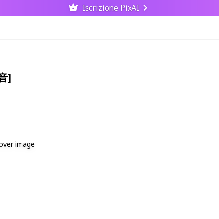
Iscrizione PixAI
観音]