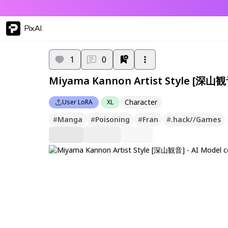
PixAI
1
0
Miyama Kannon Artist Style [深山
Character
User LoRA
XL
#
Manga
#
Poisoning
#
Fran
#
.hack//Games