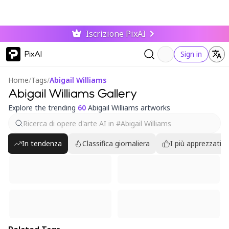
Iscrizione PixAI
PixAI
Sign in
Home
/
Tags
/
Abigail Williams
Abigail Williams Gallery
Explore the trending
60
Abigail Williams artworks
In tendenza
Classifica giornaliera
I più apprezzati