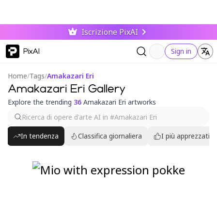
Iscrizione PixAI
PixAI
Sign in
Home
/
Tags
/
Amakazari Eri
Amakazari Eri Gallery
Explore the trending
36
Amakazari Eri artworks
In tendenza
Classifica giornaliera
I più apprezzati