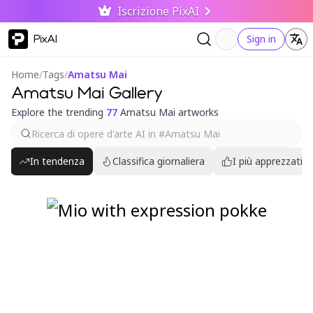
Iscrizione PixAI
PixAI
Sign in
Home
/
Tags
/
Amatsu Mai
Amatsu Mai Gallery
Explore the trending
77
Amatsu Mai artworks
In tendenza
Classifica giornaliera
I più apprezzati