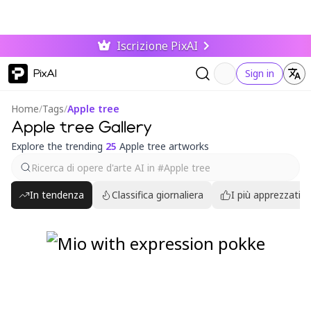
Iscrizione PixAI
PixAI
Sign in
Home
/
Tags
/
Apple tree
Apple tree Gallery
Explore the trending
25
Apple tree artworks
In tendenza
Classifica giornaliera
I più apprezzati