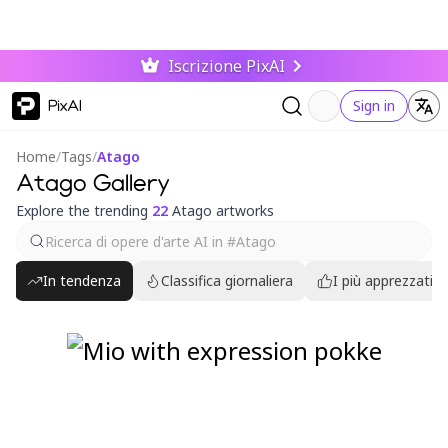
Iscrizione PixAI
PixAI
Sign in
Home
/
Tags
/
Atago
Atago Gallery
Explore the trending
22
Atago artworks
In tendenza
Classifica giornaliera
I più apprezzati