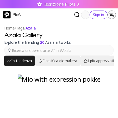
Iscrizione PixAI
PixAI
Sign in
Home
/
Tags
/
Azala
Azala Gallery
Explore the trending
20
Azala artworks
In tendenza
Classifica giornaliera
I più apprezzati