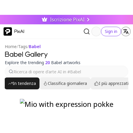
Iscrizione PixAI
PixAI
Sign in
Home
/
Tags
/
Babel
Babel Gallery
Explore the trending
20
Babel artworks
In tendenza
Classifica giornaliera
I più apprezzati