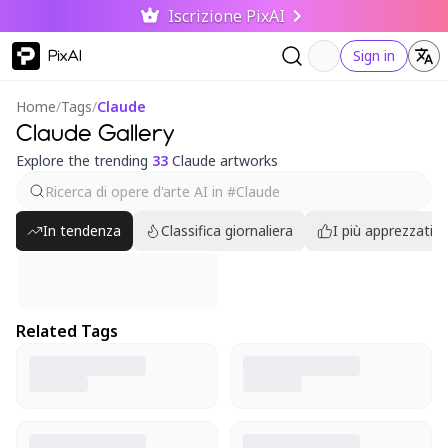
Iscrizione PixAI
PixAI
Sign in
Home
/
Tags
/
Claude
Claude Gallery
Explore the trending
33
Claude artworks
In tendenza
Classifica giornaliera
I più apprezzati
Related Tags