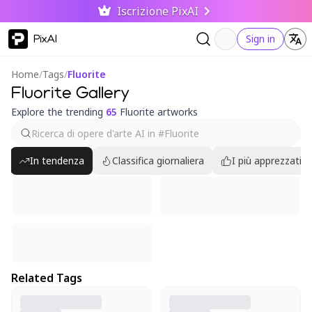
Iscrizione PixAI
PixAI
Sign in
Home
/
Tags
/
Fluorite
Fluorite Gallery
Explore the trending
65
Fluorite artworks
In tendenza
Classifica giornaliera
I più apprezzati
Related Tags