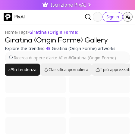
Iscrizione PixAI
PixAI
Sign in
Home
/
Tags
/
Giratina (Origin Forme)
Giratina (Origin Forme) Gallery
Explore the trending
45
Giratina (Origin Forme) artworks
In tendenza
Classifica giornaliera
I più apprezzati