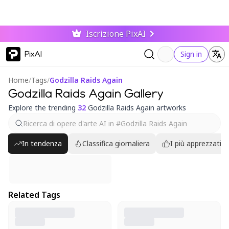
Iscrizione PixAI
PixAI
Sign in
Home
/
Tags
/
Godzilla Raids Again
Godzilla Raids Again Gallery
Explore the trending
32
Godzilla Raids Again artworks
In tendenza
Classifica giornaliera
I più apprezzati
Related Tags